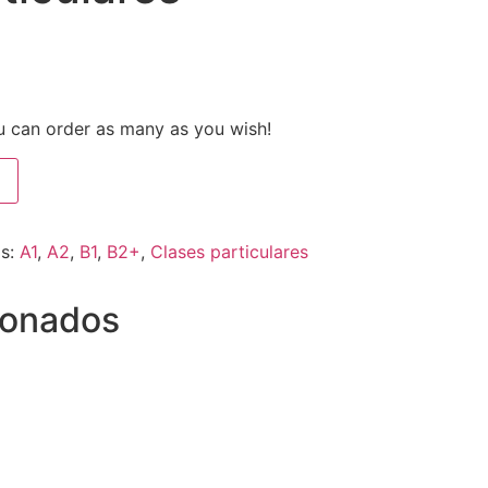
ou can order as many as you wish!
as:
A1
,
A2
,
B1
,
B2+
,
Clases particulares
ionados