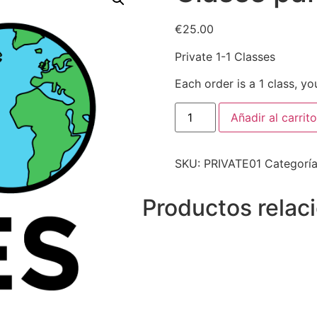
€
25.00
Private 1-1 Classes
Each order is a 1 class, y
Private
Añadir al carrito
Classes
cantidad
SKU:
PRIVATE01
Categorí
Productos relac