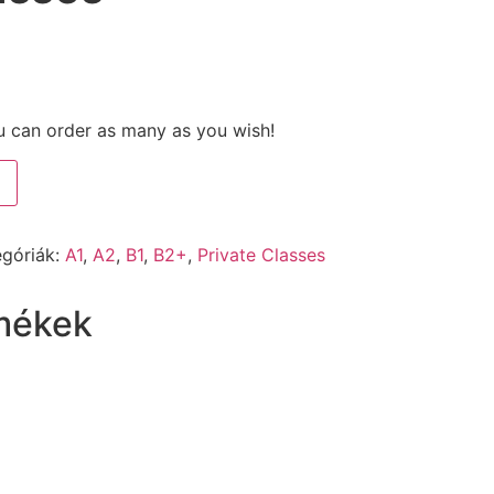
ou can order as many as you wish!
egóriák:
A1
,
A2
,
B1
,
B2+
,
Private Classes
mékek