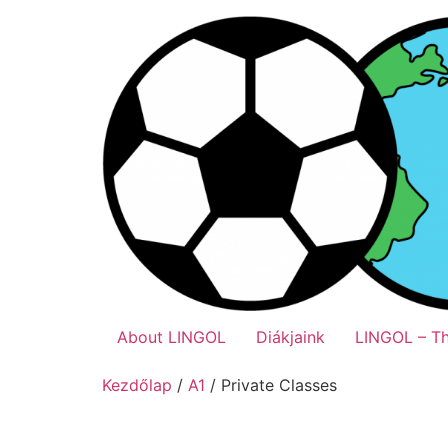
Ugrás
a
tartalomhoz
About LINGOL
Diákjaink
LINGOL – T
Kezdőlap
/
A1
/ Private Classes