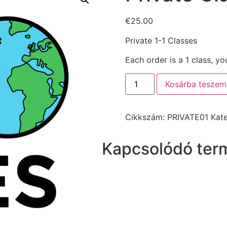
€
25.00
Private 1-1 Classes
Each order is a 1 class, y
Private
Kosárba teszem
Classes
mennyiség
Cikkszám:
PRIVATE01
Kat
Kapcsolódó ter